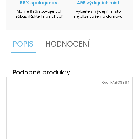
99% spokojenost
496 výdejních míst
Máme 99% spokojených
Vyberte si výdejní místo
zákazníů, kterí nás chválí
nejblíže vašemu domovu
POPIS
HODNOCENÍ
Kód:
FABOS894