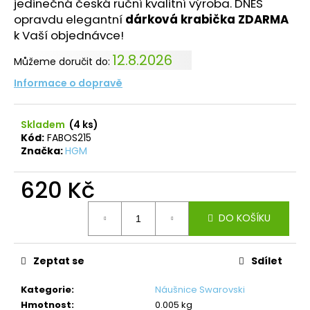
č
jedinečná česká ruční kvalitní výroba. DNES
u
opravdu elegantní
dárková krabička ZDARMA
j
k Vaší objednávce!
e
12.8.2026
m
Můžeme doručit do:
e
Informace o dopravě
NÁHRDELNÍK
Skladem
(4 ks)
ANDĚL
Kód:
FABOS215
ŠTĚSTÍ
Značka:
HGM
ROSE
420
620 Kč
Kč
Původně:
Měrná
699
DO KOŠÍKU
Kč
cena:
Zeptat se
Sdílet
Kategorie
:
Náušnice Swarovski
Hmotnost
:
0.005 kg