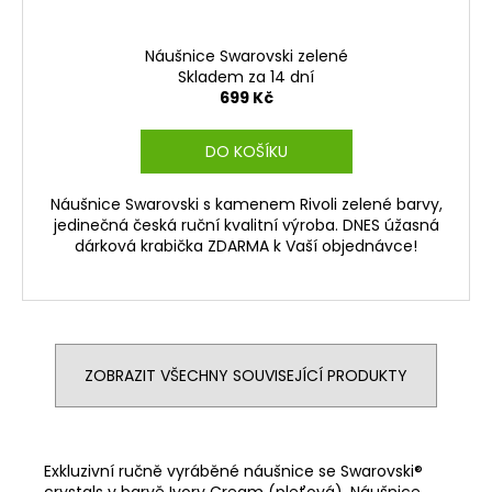
Náušnice Swarovski zelené
Skladem za 14 dní
699 Kč
DO KOŠÍKU
Náušnice Swarovski s kamenem Rivoli zelené barvy,
jedinečná česká ruční kvalitní výroba. DNES úžasná
dárková krabička ZDARMA k Vaší objednávce!
ZOBRAZIT VŠECHNY SOUVISEJÍCÍ PRODUKTY
Exkluzivní ručně vyráběné náušnice se Swarovski®
crystals v barvě Ivory Cream (pleťová). Náušnice