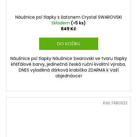
Náušnice psí tlapky s šatonem Crystal SWAROVSKI
Skladem
(>5 ks)
649 Kč
DO KOŠÍKU
Náušnice psí tlapky Náušnice Swarovski ve tvaru tlapky
křišťálové barvy, jedinečná česká ruční kvalitní výroba.
DNES vyladěná dárková krabička ZDARMA k Vaší
objednávce!
Kód:
FABOS22