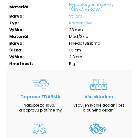
Hypoalergenní šperky
Materiál
:
(ČESKÁ VÝROBA)
Barva
:
Stříbro
Typ
:
Kámen Rivoli
Výška
:
23 mm
Materiál
:
Meď/Sklo
Barva
:
Hnědá/Stříbrná
Šířka
:
1.3 cm
Výška
:
2.3 cm
Hmotnost
:
5 g
Doprava ZDARMA
Vše skladem
Nakupte za 1000,-
Vždy jen rychlé dodání bez
a dopravu platíme my
dlouhého čekání