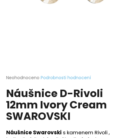
a
j
í
t
?
HLEDAT
Průměrné
Neohodnoceno
Podrobnosti hodnocení
hodnocení
Náušnice D-Rivoli
produktu
je
D
12mm Ivory Cream
0,0
o
z
p
SWAROVSKI
5
o
hvězdiček.
r
u
Náušnice Swarovski
s kamenem Rivoli ,