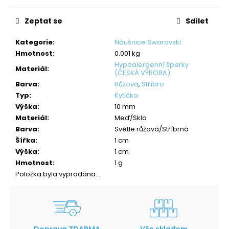
Měrná
cena:
Zeptat se
Sdílet
Kategorie
:
Náušnice Swarovski
Hmotnost
:
0.001 kg
Hypoalergenní šperky
Materiál
:
(ČESKÁ VÝROBA)
Barva
:
Růžová
,
Stříbro
Typ
:
Kytička
Výška
:
10 mm
Materiál
:
Meď/Sklo
Barva
:
Světle růžová/Stříbrná
Šířka
:
1 cm
Výška
:
1 cm
Hmotnost
:
1 g
Položka byla vyprodána…
Doprava ZDARMA
Vše skladem