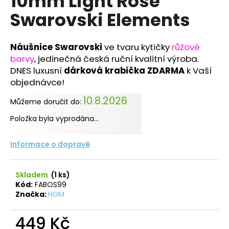
10mm Light Rose
č
z
u
Swarovski Elements
5
j
hvězdiček.
e
m
Náušnice Swarovski
ve tvaru kytičky
růžové
e
barvy
, jedinečná česká ruční kvalitní výroba.
DNES luxusní
dárková krabička ZDARMA
k Vaší
objednávce!
NÁHRDELNÍK
KOLEČKO
10.8.2026
Můžeme doručit do:
A
HRUŠKY
Položka byla vyprodána…
MONTANA
SWAROVSKI
Informace o dopravě
999
Kč
Skladem
(1 ks)
Kód:
FABOS99
Značka:
HGM
449 Kč