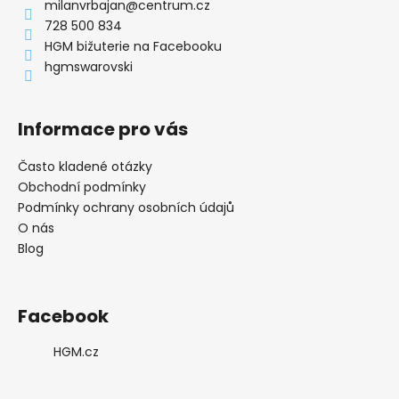
a
milanvrbajan
@
centrum.cz
t
728 500 834
í
HGM bižuterie na Facebooku
hgmswarovski
Informace pro vás
Často kladené otázky
Obchodní podmínky
Podmínky ochrany osobních údajů
O nás
Blog
Facebook
HGM.cz