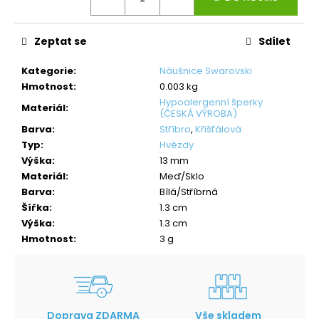
Zeptat se
Sdílet
Kategorie
:
Náušnice Swarovski
Hmotnost
:
0.003 kg
Hypoalergenní šperky
Materiál
:
(ČESKÁ VÝROBA)
Barva
:
Stříbro
,
Křišťálová
Typ
:
Hvězdy
Výška
:
13 mm
Materiál
:
Meď/Sklo
Barva
:
Bílá/Stříbrná
Šířka
:
1.3 cm
Výška
:
1.3 cm
Hmotnost
:
3 g
Doprava ZDARMA
Vše skladem