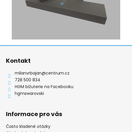
Z
á
Kontakt
p
a
milanvrbajan
@
centrum.cz
t
728 500 834
í
HGM bižuterie na Facebooku
hgmswarovski
Informace pro vás
Často kladené otázky