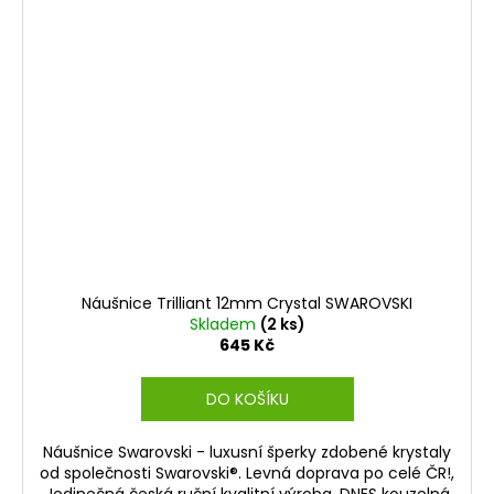
Náušnice Trilliant 12mm Crystal SWAROVSKI
Skladem
(2 ks)
645 Kč
DO KOŠÍKU
Náušnice Swarovski - luxusní šperky zdobené krystaly
od společnosti Swarovski®. Levná doprava po celé ČR!,
Jedinečná česká ruční kvalitní výroba. DNES kouzelná