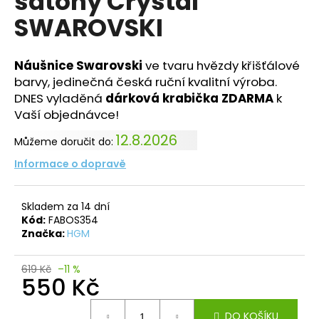
šatony Crystal
č
z
u
SWAROVSKI
5
j
hvězdiček.
e
m
Náušnice Swarovski
ve tvaru hvězdy křišťálové
e
barvy, jedinečná česká ruční kvalitní výroba.
DNES vyladěná
dárková krabička ZDARMA
k
Vaší objednávce!
NÁHRDELNÍK
RIVOLI
12.8.2026
Můžeme doručit do:
STŘAPCE
ROSE
Informace o dopravě
SWAROVSKI
710
Kč
Skladem za 14 dní
Kód:
FABOS354
Značka:
HGM
619 Kč
–11 %
550 Kč
Měrná
DO KOŠÍKU
cena: