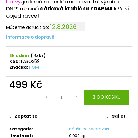
č
barvy
, jedinečná česká ruční kvalitní výroba.
u
DNES úžasná
dárková krabička ZDARMA
k Vaší
j
objednávce!
e
12.8.2026
m
Můžeme doručit do:
e
Informace o dopravě
PRSTEN
Skladem
(>5 ks)
RIVOLI
Kód:
FABOS59
8-
Značka:
HGM
12
VIOLET
SWAROVSKI
499 Kč
257
Měrná
Kč
DO KOŠÍKU
cena:
Zeptat se
Sdílet
Kategorie
:
Náušnice Swarovski
Hmotnost
:
0.003 kg