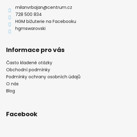
a
milanvrbajan
@
centrum.cz
t
728 500 834
í
HGM bižuterie na Facebooku
hgmswarovski
Informace pro vás
Často kladené otázky
Obchodní podmínky
Podmínky ochrany osobních údajů
O nás
Blog
Facebook