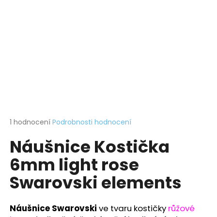
a
j
í
t
?
HLEDAT
Průměrné
1 hodnocení
Podrobnosti hodnocení
hodnocení
Náušnice Kostička
produktu
je
D
6mm light rose
5,0
o
z
p
Swarovski elements
5
o
hvězdiček.
r
u
Náušnice Swarovski
ve tvaru kostičky
růžové