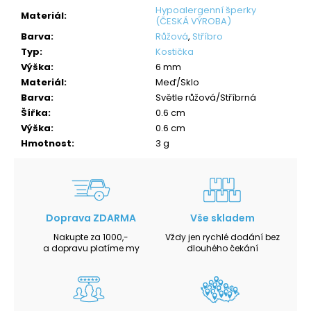
Hypoalergenní šperky
Materiál
:
(ČESKÁ VÝROBA)
Barva
:
Růžová
,
Stříbro
Typ
:
Kostička
Výška
:
6 mm
Materiál
:
Meď/Sklo
Barva
:
Světle růžová/Stříbrná
Šířka
:
0.6 cm
Výška
:
0.6 cm
Hmotnost
:
3 g
Doprava ZDARMA
Vše skladem
Nakupte za 1000,-
Vždy jen rychlé dodání bez
a dopravu platíme my
dlouhého čekání