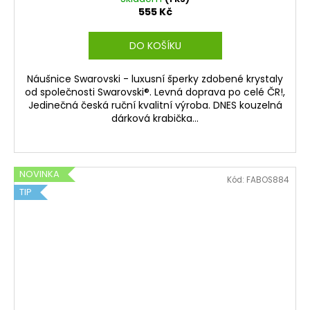
555 Kč
DO KOŠÍKU
Náušnice Swarovski - luxusní šperky zdobené krystaly
od společnosti Swarovski®. Levná doprava po celé ČR!,
Jedinečná česká ruční kvalitní výroba. DNES kouzelná
dárková krabička...
NOVINKA
Kód:
FABOS884
TIP