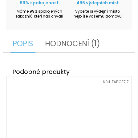
99% spokojenost
496 výdejních míst
Máme 99% spokojených
Vyberte si výdejní místo
zákazníů, kterí nás chválí
nejblíže vašemu domovu
POPIS
HODNOCENÍ (1)
Kód:
FABOS717