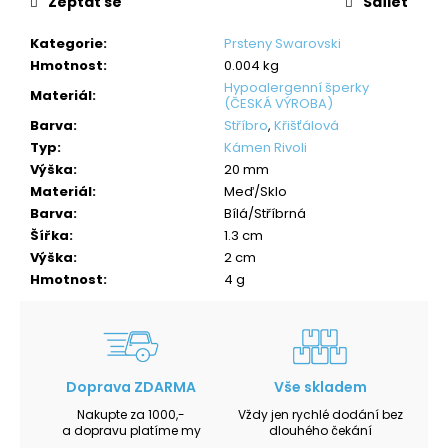
Zeptat se
Sdílet
Kategorie
:
Prsteny Swarovski
Hmotnost
:
0.004 kg
Hypoalergenní šperky
Materiál
:
(ČESKÁ VÝROBA)
Barva
:
Stříbro
,
Křišťálová
Typ
:
Kámen Rivoli
Výška
:
20 mm
Materiál
:
Meď/Sklo
Barva
:
Bílá/Stříbrná
Šířka
:
1.3 cm
Výška
:
2 cm
Hmotnost
:
4 g
Doprava ZDARMA
Vše skladem
Nakupte za 1000,-
Vždy jen rychlé dodání bez
a dopravu platíme my
dlouhého čekání