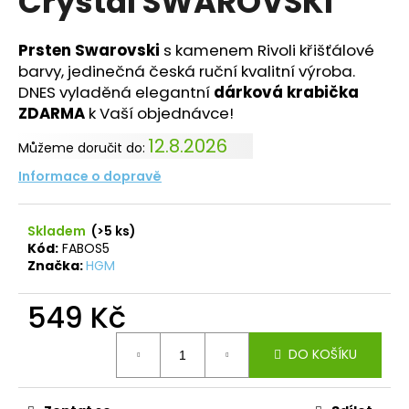
Crystal SWAROVSKI
č
z
u
5
j
hvězdiček.
Prsten Swarovski
s kamenem Rivoli křišťálové
e
barvy, jedinečná česká ruční kvalitní výroba.
m
DNES vyladěná elegantní
dárková krabička
e
ZDARMA
k Vaší objednávce!
12.8.2026
Můžeme doručit do:
PRSTEN
HVĚZDA
Informace o dopravě
S
ŠATONY
CRYSTAL
Skladem
(>5 ks)
SWAROVSKI
Kód:
FABOS5
330
Značka:
HGM
Kč
549 Kč
Měrná
DO KOŠÍKU
cena: