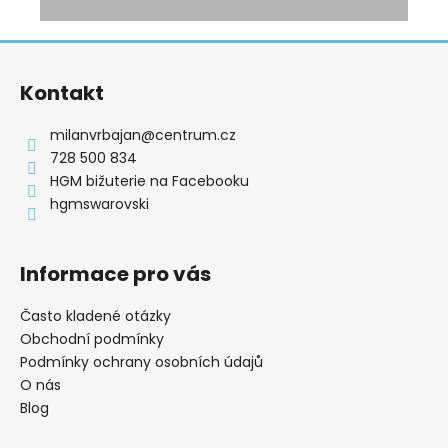
Z
á
Kontakt
p
a
milanvrbajan
@
centrum.cz
t
728 500 834
í
HGM bižuterie na Facebooku
hgmswarovski
Informace pro vás
Často kladené otázky
Obchodní podmínky
Podmínky ochrany osobních údajů
O nás
Blog