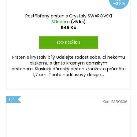
–26 %
Postříbřený prsten s Crystaly SWAROVSKI
Skladem
(>5 ks)
549 Kč
DO KOŠÍKU
Prsten s krystaly bílý Udelejte radost sobe, ci nekomu
blizkemu s timto krasnym damskym
prstenem. Klasický dámský prsten kroužek o průměru
1,7 cm. Tento nadčasový design...
TIP
Kód:
FABOS36