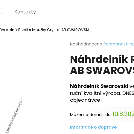
Kontakty
áhrdelník Rivoli s kroužky Crystal AB SWAROVSKI
Co potřebujete najít?
Průměrné
Neohodnoceno
Podrobnosti h
hodnocení
Náhrdelník R
produktu
HLEDAT
je
AB SWAROV
0,0
z
5
Doporučujeme
hvězdiček.
KRABIČKA
Náhrdelník Swarovski
ve
ruční kvalitní výroba. DNE
objednávce!
10.8.20
Můžeme doručit do:
Informace o dopravě