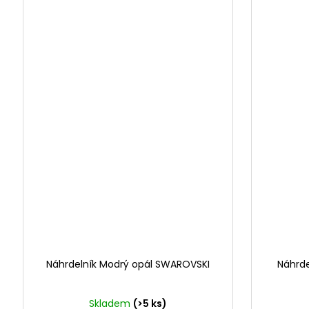
Náhrdelník Modrý opál SWAROVSKI
Náhrde
Skladem
(>5 ks)