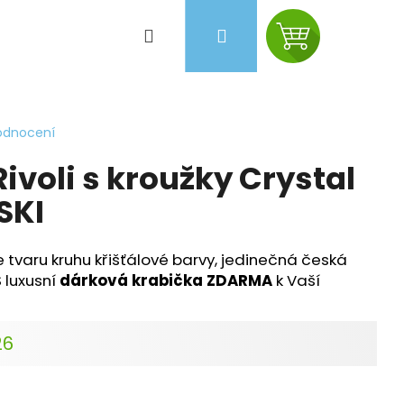
Hledat
Přihlášení
Nákupní
košík
odnocení
ivoli s kroužky Crystal
SKI
 tvaru kruhu křišťálové barvy, jedinečná česká
S luxusní
dárková krabička ZDARMA
k Vaší
26
Následující