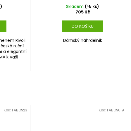
s)
Skladem
(>5 ks)
705 Kč
DO KOŠÍKU
menem Rivoli
Dámský náhrdelník
 česká ruční
ní a elegantní
MA k Vaší
Kód:
FABOS23
Kód:
FABOS619