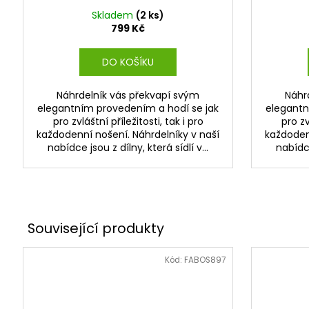
Skladem
(2 ks)
799 Kč
DO KOŠÍKU
Náhrdelník vás překvapí svým
Náhr
elegantním provedením a hodí se jak
elegantn
pro zvláštní příležitosti, tak i pro
pro zv
každodenní nošení. Náhrdelníky v naší
každoden
nabídce jsou z dílny, která sídlí v...
nabídce
Kód:
FABOS897