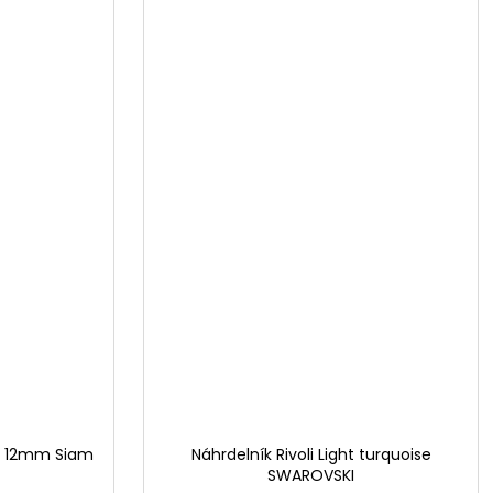
li 12mm Siam
Náhrdelník Rivoli Light turquoise
SWAROVSKI