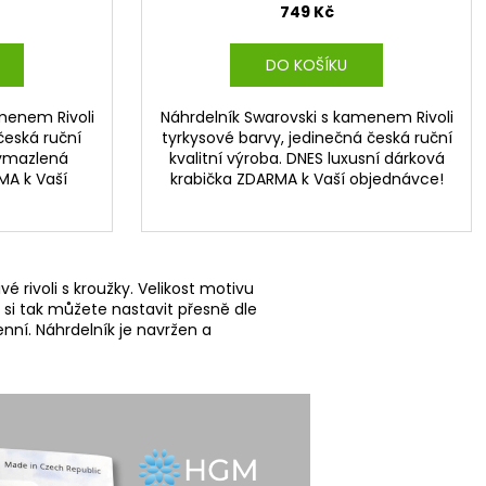
749 Kč
DO KOŠÍKU
menem Rivoli
Náhrdelník Swarovski s kamenem Rivoli
česká ruční
tyrkysové barvy, jedinečná česká ruční
vymazlená
kvalitní výroba. DNES luxusní dárková
MA k Vaší
krabička ZDARMA k Vaší objednávce!
é rivoli s kroužky. Velikost motivu
k si tak můžete nastavit přesně dle
enní. Náhrdelník je navržen a