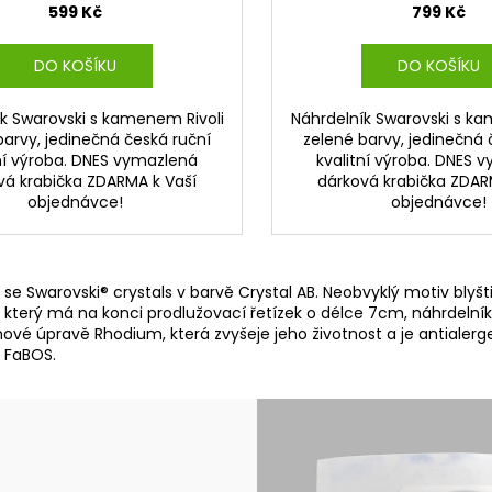
599 Kč
799 Kč
DO KOŠÍKU
DO KOŠÍKU
k Swarovski s kamenem Rivoli
Náhrdelník Swarovski s ka
barvy, jedinečná česká ruční
zelené barvy, jedinečná 
tní výroba. DNES vymazlená
kvalitní výroba. DNES 
vá krabička ZDARMA k Vaší
dárková krabička ZDAR
objednávce!
objednávce!
se Swarovski® crystals v barvě Crystal AB. Neobvyklý motiv blyštiv
cm, který má na konci prodlužovací řetízek o délce 7cm, náhrdelní
hové úpravě Rhodium, která zvyšeje jeho životnost a je antialerg
u FaBOS.