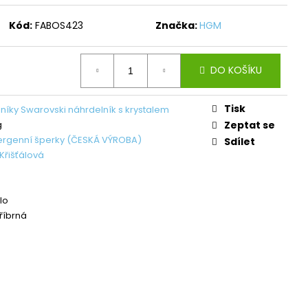
L ŠTĚSTÍ LIGHT
Kód:
FABOS423
Značka:
HGM
č
DO KOŠÍKU
Tisk
níky Swarovski náhrdelník s krystalem
g
Zeptat se
ergenní šperky (ČESKÁ VÝROBA)
Sdílet
Křišťálová
lo
tříbrná