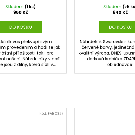
Skladem
(1 ks)
Skladem
(>5 k
950 Kč
640 Kč
DO KOŠÍKU
DO KOŠÍKU
delník vás překvapí svým
Náhrdelník Swarovski s ka
ím provedením a hodí se jak
červené barvy, jedinečná
láštní příležitosti, tak i pro
kvalitní výroba. DNES luxus
ní nošení. Náhrdelníky v naší
dárková krabička ZDAR
 jsou z dílny, která sídlí v...
objednávce!
Kód:
FABOS27