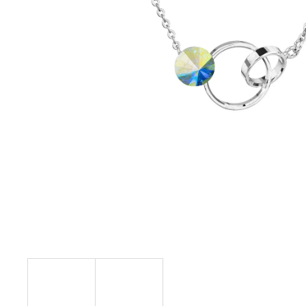
NÁHRDELNÍK KOLEČKO A HRUŠKY
MONTANA SWAROVSKI
999 Kč