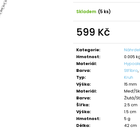
NÁHRDELNÍK ANDĚL CRYSTAL
NÁHRDELNÍK ANDĚ
SWAROVSKI
SAPPHIRE
Skladem
(5 ks)
490 Kč
420 Kč
Původně:
850 Kč
Původně:
699 K
599 Kč
Měrná
cena:
Kategorie
:
Náhrdel
Hmotnost
:
0.005 k
Materiál
:
Hypoal
Barva
:
Stříbro
,
Typ
:
Kruh
Výška
:
15 mm
Materiál
:
Meď/Sk
Barva
:
Žlutá/S
Šířka
:
2.5 cm
Výška
:
1.5 cm
Hmotnost
:
5 g
Délka
:
42 cm