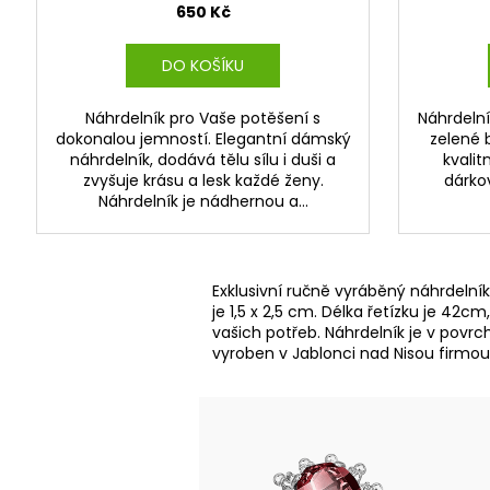
650 Kč
DO KOŠÍKU
Náhrdelník pro Vaše potěšení s
Náhrdelní
dokonalou jemností. Elegantní dámský
zelené 
náhrdelník, dodává tělu sílu i duši a
kvali
zvyšuje krásu a lesk každé ženy.
dárko
Náhrdelník je nádhernou a...
Exklusivní ručně vyráběný náhrdelník 
je 1,5 x 2,5 cm. Délka řetízku je 42
vašich potřeb. Náhrdelník je v povrc
vyroben v Jablonci nad Nisou firmo