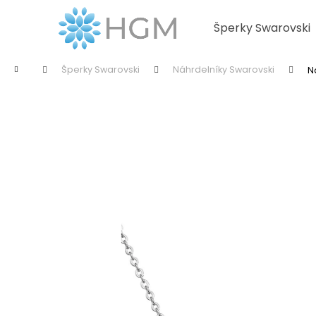
K
Přejít
na
o
Šperky Swarovski
obsah
Zpět
Zpět
š
do
do
í
Domů
Šperky Swarovski
Náhrdelníky Swarovski
N
k
obchodu
obchodu