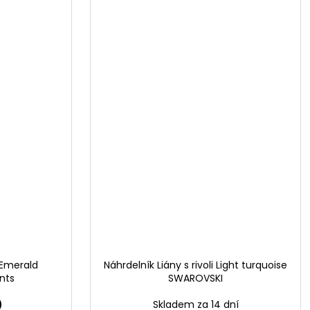
 Emerald
Náhrdelník Liány s rivoli Light turquoise
nts
SWAROVSKI
)
Skladem za 14 dní