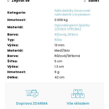
Zeptat se
Sdílet
Náhrdelníky Swarovski
Kategorie
:
náhrdelník s krystalem
Hmotnost
:
0.006 kg
Hypoalergenní šperky
Materiál
:
(ČESKÁ VÝROBA)
Barva
:
Růžová
,
Stříbro
Typ
:
Růže
Výška
:
13 mm
Materiál
:
Meď/Sklo
Barva
:
Růžová/Stříbrná
Šířka
:
5 cm
Výška
:
1.3 cm
Hmotnost
:
6 g
Délka
:
42 cm
Doprava ZDARMA
Vše skladem