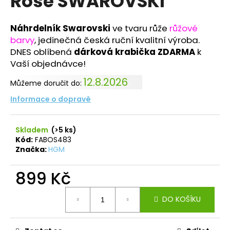
Rose SWAROVSKI
č
z
u
5
j
hvězdiček.
Náhrdelník Swarovski
ve tvaru růže
růžové
e
barvy
, jedinečná česká ruční kvalitní výroba.
m
DNES oblíbená
dárková krabička ZDARMA
k
e
Vaší objednávce!
12.8.2026
Můžeme doručit do:
PRSTEN
HVĚZDA
Informace o dopravě
S
ŠATONY
CRYSTAL
Skladem
(>5 ks)
SWAROVSKI
Kód:
FABOS483
330
Značka:
HGM
Kč
899 Kč
Měrná
DO KOŠÍKU
cena: