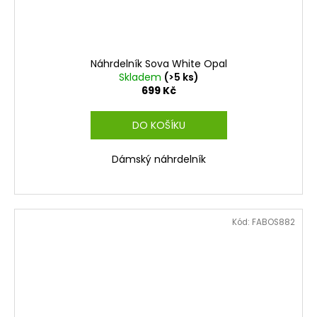
Náhrdelník Sova White Opal
Skladem
(>5 ks)
699 Kč
DO KOŠÍKU
Dámský náhrdelník
Kód:
FABOS882