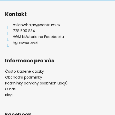
Z
á
Kontakt
p
a
milanvrbajan
@
centrum.cz
t
728 500 834
í
HGM bižuterie na Facebooku
hgmswarovski
Informace pro vás
Často kladené otázky
Obchodní podmínky
Podmínky ochrany osobních údajů
O nás
Blog
Facebook