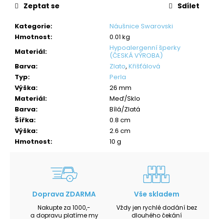
Zeptat se
Sdílet
Kategorie
:
Náušnice Swarovski
Hmotnost
:
0.01 kg
Hypoalergenní šperky
Materiál
:
(ČESKÁ VÝROBA)
Barva
:
Zlato
,
Křišťálová
Typ
:
Perla
Výška
:
26 mm
Materiál
:
Meď/Sklo
Barva
:
Bílá/Zlatá
Šířka
:
0.8 cm
Výška
:
2.6 cm
Hmotnost
:
10 g
Doprava ZDARMA
Vše skladem
Nakupte za 1000,-
Vždy jen rychlé dodání bez
a dopravu platíme my
dlouhého čekání