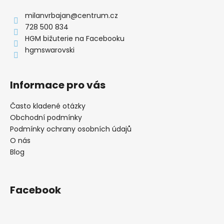
p
a
milanvrbajan
@
centrum.cz
t
728 500 834
í
HGM bižuterie na Facebooku
hgmswarovski
Informace pro vás
Často kladené otázky
Obchodní podmínky
Podmínky ochrany osobních údajů
O nás
Blog
Facebook