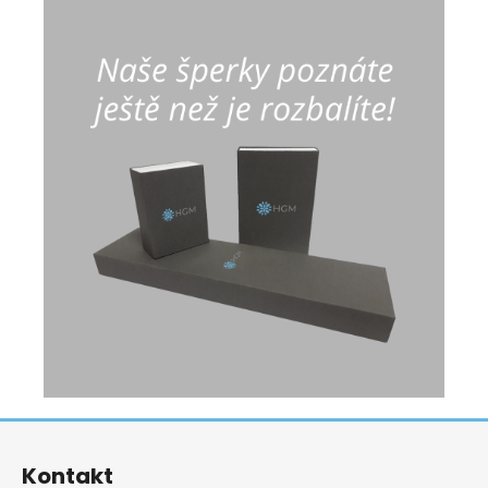
Z
á
Kontakt