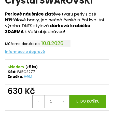
Crystal SWAROVSKI
č
z
u
5
j
hvězdiček.
Perlové náušnice zlaté
ve tvaru perly zlaté
e
křišťálové barvy, jedinečná česká ruční kvalitní
m
výroba. DNES stylová
dárková krabička
e
ZDARMA
k Vaší objednávce!
10.8.2026
NÁHRDELNÍK
Můžeme doručit do:
RIVOLI
Informace o dopravě
STŘAPCE
ROSE
SWAROVSKI
Skladem
(>5 ks)
710
Kód:
FABOS277
Kč
Značka:
HGM
630 Kč
Měrná
DO KOŠÍKU
cena: