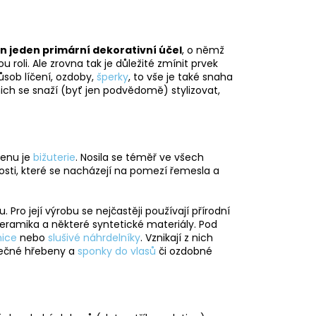
L ŠTĚSTÍ LIGHT
č
n jeden primární dekorativní účel
, o němž
 roli. Ale zrovna tak je důležité zmínit prvek
ůsob líčení, ozdoby,
šperky
, to vše je také snaha
 nich se snaží (byť jen podvědomě) stylizovat,
cenu je
bižuterie
. Nosila se téměř ve všech
nnosti, které se nacházejí na pomezí řemesla a
ou. Pro její výrobu se nejčastěji používají přírodní
keramika a některé syntetické materiály. Pod
ice
nebo
slušivé náhrdelníky
. Vznikají z nich
nečné hřebeny a
sponky do vlasů
či ozdobné