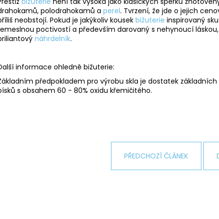
Prestiž
bižuterie
není tak vysoká jako klasických šperků zhotovenýc
drahokamů, polodrahokamů a
perel
. Tvrzení, že jde o jejich ce
příliš neobstojí. Pokud je jakýkoliv kousek
bižuterie
inspirovaný sk
řemeslnou poctivostí a především darovaný s nehynoucí láskou
briliantový
náhrdelník
.
Další informace ohledně bižuterie:
Základním předpokladem pro výrobu skla je dostatek základních s
písků s obsahem 60 - 80% oxidu křemičitého.
PŘEDCHOZÍ ČLÁNEK