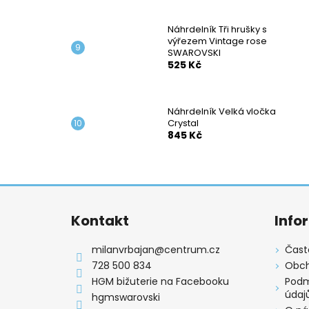
Náhrdelník Tři hrušky s
výřezem Vintage rose
SWAROVSKI
525 Kč
Náhrdelník Velká vločka
Crystal
845 Kč
Z
á
Kontakt
Info
p
a
milanvrbajan
@
centrum.cz
Čast
t
728 500 834
Obch
í
HGM bižuterie na Facebooku
Podm
údaj
hgmswarovski