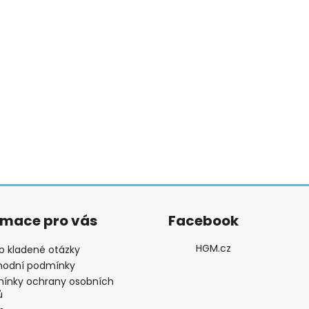
rmace pro vás
Facebook
HGM.cz
o kladené otázky
odní podmínky
ínky ochrany osobních
ů