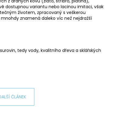
h z drahých kovů (zlato, stříbro, platina),
nově dostupnou variantu nebo lacinou imitaci, však
utečným životem, zpracovaný s veškerou
, mnohdy znamená daleko víc než nejdražší
urovin, tedy vody, kvalitního dřeva a sklářských
DALŠÍ ČLÁNEK