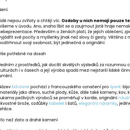
NÁHRDELNÍK ANDĚL CRYSTAL
NÁHRDELNÍK ANDĚ
SWAROVSKI
SAPPHIRE
Není.
490 Kč
420 Kč
Původně:
850 Kč
Původně:
699 K
Lidé nejsou zvířaty a chtějí víc.
Ozdoby u nich nemají pouze te
píšeme v úvodu. Ano, snaha líbit se a zaujmout jistě hraje nemalou
sebeprezentace. Především o ženách platí, že jejich oblečení, zp
vyjádřit své pocity a myšlenky jinak než slovy či gesty. Většina z
podtrhnout svoji osobnost, být jedinečná a originální.
Vše potřebné na dosah
Jedním z prostředků, jak docílit skvělých výsledků za rozumnou 
kulturách i v časech a její výroba spadá mezi nejstarší lidské či
umění.
Název
bižuterie
pochází z francouzského označení pro
šperk
: bij
materiály jako dřevo, suché plody, kůže, dále také kameny, kov, 
rukama pečlivých výrobců se proměňují v korále, originální
náušn
skvostné brože, ozdůbky
kabelek
i šatů,
elegantní náramky
, jedi
jehlice.
Víc než zlato a drahé kamení