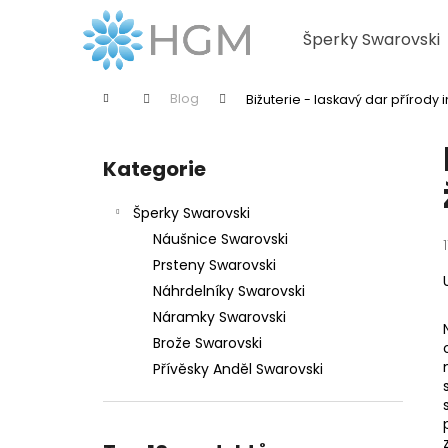
K
Přejít
na
o
Šperky Swarovski
obsah
Zpět
Zpět
š
do
do
í
Domů
Blog
Bižuterie - laskavý dar přírody
k
obchodu
obchodu
P
o
Kategorie
Přeskočit
s
kategorie
t
Šperky Swarovski
r
Náušnice Swarovski
a
Prsteny Swarovski
n
Náhrdelníky Swarovski
n
Náramky Swarovski
í
Brože Swarovski
p
Přívěsky Anděl Swarovski
a
n
e