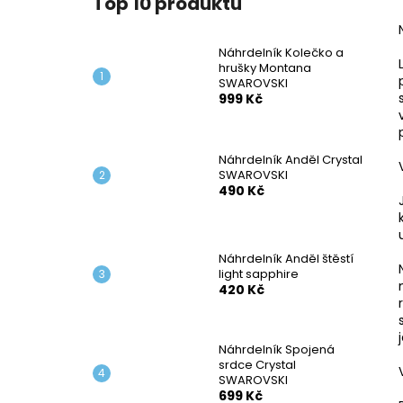
Top 10 produktů
NÁHRDELNÍK KOLEČKO A HRUŠKY
l
MONTANA SWAROVSKI
999 Kč
Náhrdelník Kolečko a
hrušky Montana
SWAROVSKI
999 Kč
Náhrdelník Anděl Crystal
SWAROVSKI
490 Kč
Náhrdelník Anděl štěstí
light sapphire
420 Kč
Náhrdelník Spojená
srdce Crystal
SWAROVSKI
699 Kč