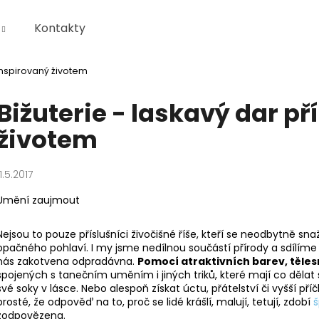
Kontakty
 inspirovaný životem
Co potřebujete najít?
Bižuterie - laskavý dar p
životem
HLEDAT
11.5.2017
Doporučujeme
Umění zaujmout
Nejsou to pouze příslušníci živočišné říše, kteří se neodbytně sn
opačného pohlaví. I my jsme nedílnou součástí přírody a sdílíme s
nás zakotvena odpradávna.
Pomocí atraktivních barev, těle
spojených s tanečním uměním i jiných triků, které mají co děla
své soky v lásce. Nebo alespoň získat úctu, přátelství či vyšší př
prosté, že odpověď na to, proč se lidé krášlí, malují, tetují, zdobí
š
zodpovězena.