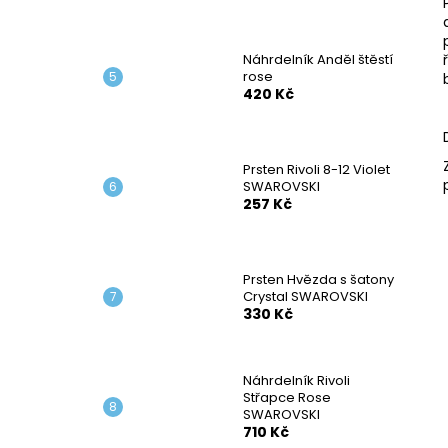
Náhrdelník Anděl štěstí
rose
420 Kč
Prsten Rivoli 8-12 Violet
SWAROVSKI
257 Kč
Prsten Hvězda s šatony
Crystal SWAROVSKI
330 Kč
Náhrdelník Rivoli
Střapce Rose
SWAROVSKI
710 Kč