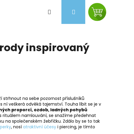
Hledat
Přihlášení
Nákupní
košík
řírody inspirovaný
aží strhnout na sebe pozornost příslušníků
 ní veškerá odvěká tajemství. Touha líbit se je v
sných proporcí, ozdob, ladných pohybů
t s rituálem namlouvání, se snažíme předehnat
Následující
íčku na společenském žebříčku. Zdálo by se to tak
perky
, nosí
atraktivní účesy
i piercing, je tímto