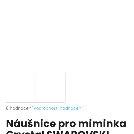
a
j
í
t
?
HLEDAT
D
o
p
Průměrné
8 hodnocení
Podrobnosti hodnocení
hodnocení
o
Náušnice pro miminka
produktu
r
je
u
4,0