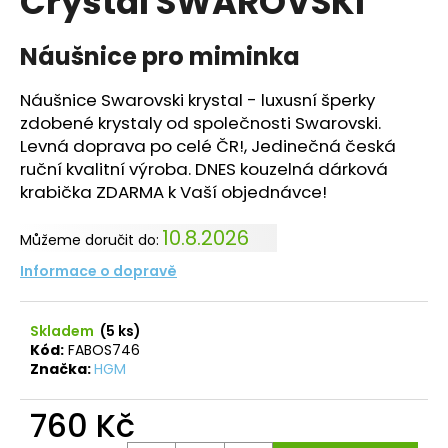
Crystal SWAROVSKI
č
z
u
5
j
hvězdiček.
Náušnice pro miminka
e
m
Náušnice Swarovski krystal - luxusní šperky
e
zdobené krystaly od společnosti Swarovski.
Levná doprava po celé ČR!, Jedinečná česká
ruční kvalitní výroba. DNES kouzelná dárková
NÁHRDELNÍK
TŘI
krabička ZDARMA k Vaší objednávce!
HRUŠKY
S
10.8.2026
VÝŘEZEM
Můžeme doručit do:
VINTAGE
Informace o dopravě
ROSE
SWAROVSKI
525
Skladem
(5 ks)
Kč
Původně:
Kód:
FABOS746
825
Značka:
HGM
Kč
760 Kč