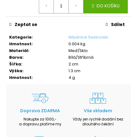
Měrná
DO KOŠÍKU
cena:
Zeptat se
Sdílet
Kategorie
:
Náušnice Swarovski
Hmotnost
:
0.004 kg
Materiál
:
Meď/Sklo
Barva
:
Bílá/Stříbrná
Šířka
:
2 cm
Výška
:
1.3 cm
Hmotnost
:
4 g
Doprava ZDARMA
Vše skladem
Nakupte za 1000,-
Vždy jen rychlé dodání bez
a dopravu platíme my
dlouhého čekání