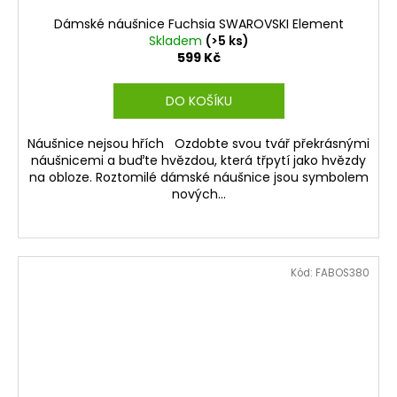
Dámské náušnice Fuchsia SWAROVSKI Element
Skladem
(>5 ks)
599 Kč
DO KOŠÍKU
Náušnice nejsou hřích Ozdobte svou tvář překrásnými
náušnicemi a buďte hvězdou, která třpytí jako hvězdy
na obloze. Roztomilé dámské náušnice jsou symbolem
nových...
Kód:
FABOS380