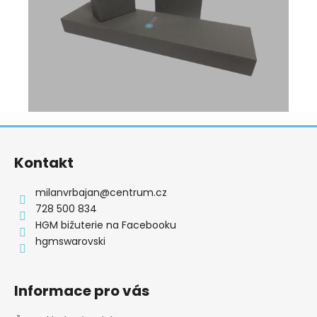
Z
á
Kontakt
p
a
milanvrbajan
@
centrum.cz
t
728 500 834
í
HGM bižuterie na Facebooku
hgmswarovski
Informace pro vás