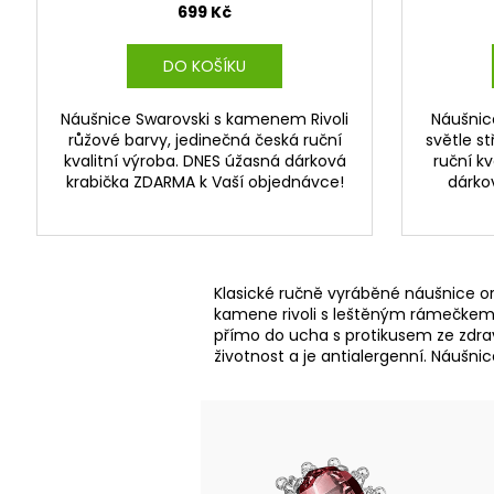
699 Kč
DO KOŠÍKU
Náušnice Swarovski s kamenem Rivoli
Náušnic
růžové barvy, jedinečná česká ruční
světle st
kvalitní výroba. DNES úžasná dárková
ruční kv
krabička ZDARMA k Vaší objednávce!
dárko
Klasické ručně vyráběné náušnice orá
kamene rivoli s leštěným rámečkem. 
přímo do ucha s protikusem ze zdrav
životnost a je antialergenní. Náušni