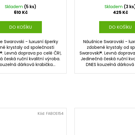
Skladem
(5 ks)
Skladem
(3 ks
610 Kč
425 Kč
DO KOŠÍKU
DO KOŠÍKU
e Swarovski - luxusní šperky
Náušnice Swarovski - lux
né krystaly od společnosti
zdobené krystaly od sp
®. Levná doprava po celé ČR!,
Swarovski®. Levná doprava
 česká ruční kvalitní výroba.
Jedinečná česká ruční kval
ouzelná dárková krabička...
DNES kouzelná dárková k
Kód:
FABOS154