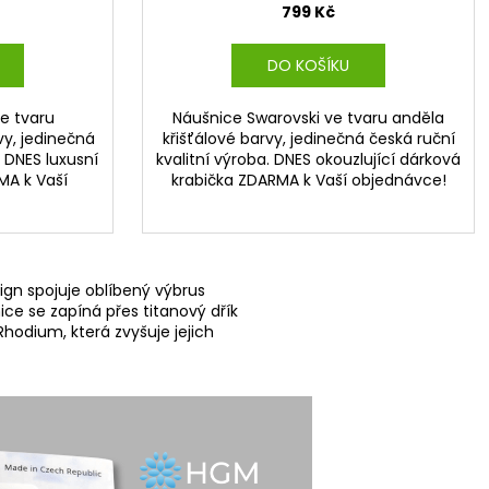
799 Kč
DO KOŠÍKU
e tvaru
Náušnice Swarovski ve tvaru anděla
vy, jedinečná
křišťálové barvy, jedinečná česká ruční
. DNES luxusní
kvalitní výroba. DNES okouzlující dárková
MA k Vaší
krabička ZDARMA k Vaší objednávce!
ign spojuje oblíbený výbrus
ce se zapíná přes titanový dřík
hodium, která zvyšuje jejich