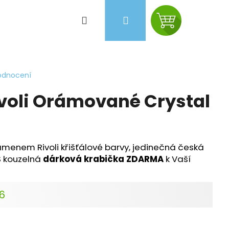
Hledat
Přihlášení
Nákupní
košík
odnocení
voli Orámované Crystal
amenem Rivoli křišťálové barvy, jedinečná česká
ES kouzelná
dárková krabička ZDARMA
k Vaší
26
Následující