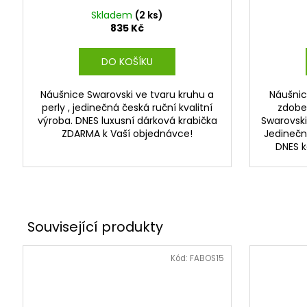
Skladem
(2 ks)
835 Kč
DO KOŠÍKU
Náušnice Swarovski ve tvaru kruhu a
Náušnic
perly , jedinečná česká ruční kvalitní
zdobe
výroba. DNES luxusní dárková krabička
Swarovski
ZDARMA k Vaší objednávce!
Jedinečná
DNES k
Kód:
FABOS15