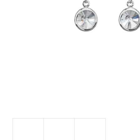
NÁHRDELNÍK KOLEČKO A HRUŠKY
MONTANA SWAROVSKI
999 Kč