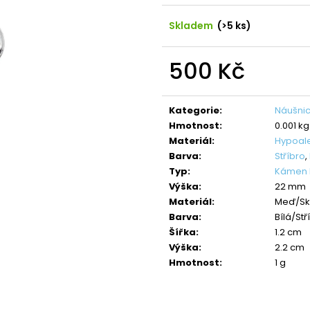
NÁHRDELNÍK ANDĚL CRYSTAL
NÁHRDELNÍK ANDĚ
SWAROVSKI
SAPPHIRE
Skladem
(>5 ks)
490 Kč
420 Kč
Původně:
850 Kč
Původně:
699 K
500 Kč
Měrná
cena:
Kategorie
:
Náušnic
Hmotnost
:
0.001 kg
Materiál
:
Hypoal
Barva
:
Stříbro
,
Typ
:
Kámen R
Výška
:
22 mm
Materiál
:
Meď/Sk
Barva
:
Bílá/Stř
Šířka
:
1.2 cm
Výška
:
2.2 cm
Hmotnost
:
1 g