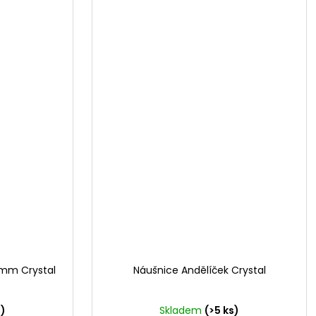
5mm Crystal
Náušnice Andělíček Crystal
s)
Skladem
(>5 ks)