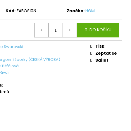
L ŠTĚSTÍ LIGHT
Kód:
FABOS108
Značka:
HGM
č
DO KOŠÍKU
Tisk
e Swarovski
Zeptat se
ergenní šperky (ČESKÁ VÝROBA)
Sdílet
Křišťálová
ivoli
lo
íbrná