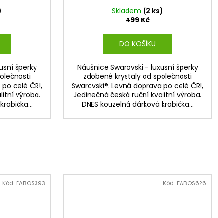
)
Skladem
(2 ks)
499 Kč
DO KOŠÍKU
usní šperky
Náušnice Swarovski - luxusní šperky
olečnosti
zdobené krystaly od společnosti
 po celé ČR!,
Swarovski®. Levná doprava po celé ČR!,
itní výroba.
Jedinečná česká ruční kvalitní výroba.
rabička...
DNES kouzelná dárková krabička...
Kód:
FABOS393
Kód:
FABOS626