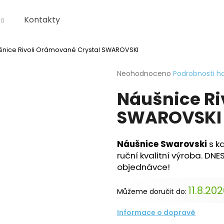
Kontakty
šnice Rivoli Orámované Crystal SWAROVSKI
Co potřebujete najít?
Průměrné
Neohodnoceno
Podrobnosti h
hodnocení
Náušnice Ri
produktu
HLEDAT
je
SWAROVSKI
0,0
z
5
Doporučujeme
hvězdiček.
KRABIČKA
Náušnice Swarovski
s k
ruční kvalitní výroba. DN
objednávce!
11.8.20
Můžeme doručit do:
Informace o dopravě