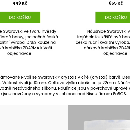
449 Kč
655 Kč
DO KOŠÍKU
DO KOŠÍKU
e Swarovski ve tvaru hvězdy
Náušnice Swarovski v
říbrné barvy, jedinečná česká
trojúhelníku křišťálové bar
alitní výroba. DNES kouzelná
česká ruční kvalitní výroba
vá krabička ZDARMA k Vaší
dárková krabička ZDAR
objednávce!
objednávce!
mované Rivoli se Swarovski® crystals v číré (crystal) barvě. Des
Velikost rivoli je 10mm. Celková výška náušnice je 22mm. Náušni
otně nezávadného silikonu. Náušnice jsou v povrchové úpravě R
ce jsou navrženy a vyrobeny v Jablonci nad Nisou firmou FaBOS.