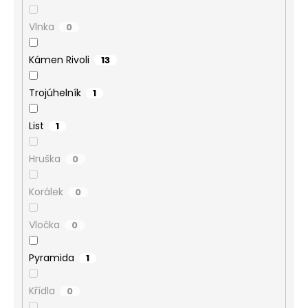
Vlnka
0
Kámen Rivoli
13
Trojúhelník
1
List
1
Hruška
0
Korálek
0
Vločka
0
Pyramida
1
Křídla
0