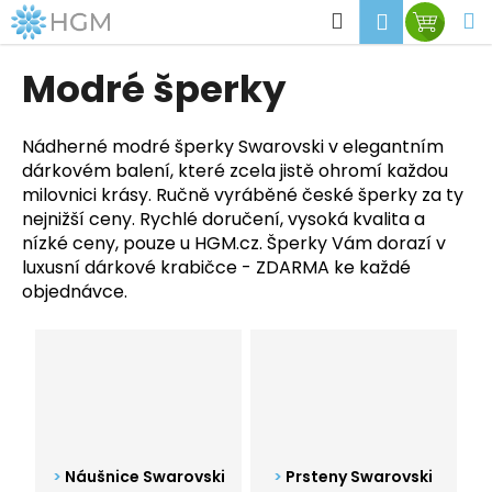
K
Přejít
Hledat
M
Přihlášen
Nákup
na
o
obsah
Zpět
Zpět
košík
š
Modré šperky
í
C
k
o
Nádherné modré šperky Swarovski v elegantním
dárkovém balení, které zcela jistě ohromí každou
p
milovnici krásy. Ručně vyráběné české šperky za ty
o
nejnižší ceny. Rychlé doručení, vysoká kvalita a
t
nízké ceny, pouze u HGM.cz. Šperky Vám dorazí v
ř
luxusní dárkové krabičce - ZDARMA ke každé
e
objednávce.
b
u
j
e
t
e
Náušnice Swarovski
Prsteny Swarovski
n