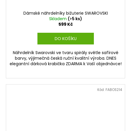
Dámské náhrdelníky bižuterie SWAROVSKI
Skladem
(>5 ks)
599 Kč
DO KOŠÍKU
Náhrdelník Swarovski ve tvaru spirály světle safírové
barvy, výjimečná česká ruční kvalitní výroba. DNES
elegantní dárková krabička ZDARMA k Vaší objednávce!
Kód:
FABOS214