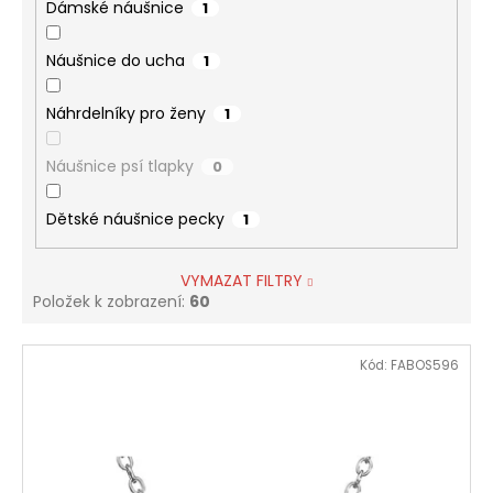
Dámské náušnice
1
Náušnice do ucha
1
Náhrdelníky pro ženy
1
Náušnice psí tlapky
0
Dětské náušnice pecky
1
VYMAZAT FILTRY
Položek k zobrazení:
60
V
Kód:
FABOS596
ý
p
i
s