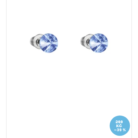
299
KČ
–39 %