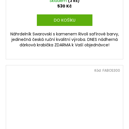
Skladem
(3 ks)
530 Kč
DO KOŠÍKU
Náhrdelník Swarovski s kamenem Rivoli safírové barvy,
jedinečná česká ruční kvalitní výroba. DNES nádherná
dárková krabička ZDARMA k Vaší objednávce!
Kód:
FABOS300