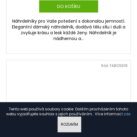
DO KOŠÍKU
Náhrdelníky pro Vaše potešení s dokonalou jemností.
Elegantní dámský náhrdelník, dodává tělu sílu i duši a
zvyšuje krásu a lesk káždé ženy. Náhrdelník je
nádhernou a...
Kód:
FABOS619
Tento web používá soubory cookie. Dalším procházením tohoto
webu vyjadřujete souhlas s jejich používáním.. Více informací
zde
.
ROZUMÍM