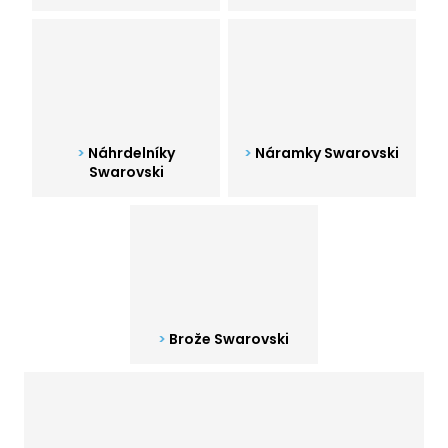
a
j
í
t
?
Náhrdelníky
Náramky Swarovski
Swarovski
HLEDAT
D
o
Brože Swarovski
p
o
r
u